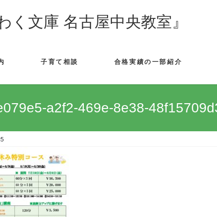
わく文庫 名古屋中央教室』
内
子育て相談
合格実績の一部紹介
e079e5-a2f2-469e-8e38-48f15709d
c5