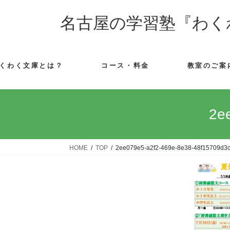
コ
ナ
ン
ビ
名古屋の学習塾『わく
テ
ゲ
ン
ー
ツ
シ
くわく文庫とは？
コース・料金
教室のご案
へ
ョ
ス
ン
キ
に
ッ
移
2e
プ
動
HOME
TOP
2ee079e5-a2f2-469e-8e38-48f15709d3