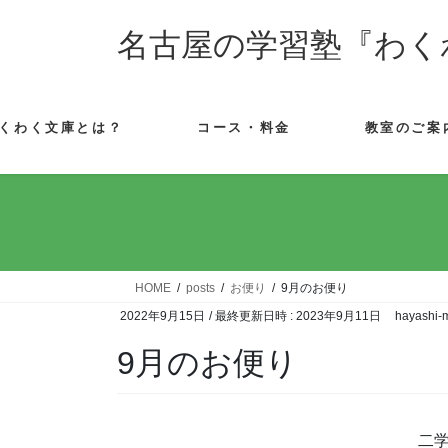
コ
ナ
ン
ビ
名古屋の学習塾『わく
テ
ゲ
ン
ー
ツ
シ
くわく文庫とは？
コース・料金
教室のご案
へ
ョ
ス
ン
キ
に
ッ
移
プ
動
HOME
posts
お便り
9月のお便り
2022年9月15日
/ 最終更新日時 :
2023年9月11日
hayashi-
9月のお便り
二